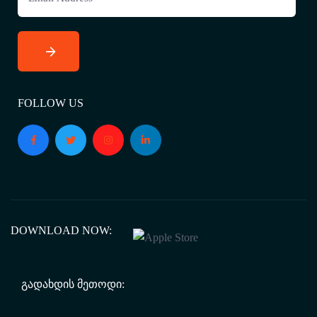
FOLLOW US
DOWNLOAD NOW:
ᲒᲐᲓᲐᲮᲓᲘᲡ ᲛᲔᲗᲝᲓᲘ: