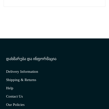
ᲓᲐᲮᲛᲐᲠᲔᲑᲐ ᲓᲐ ᲘᲜᲤᲝᲠᲛᲐᲪᲘᲐ
Delivery Information
Shipping & Returns
Help
Contact Us
Our Policies