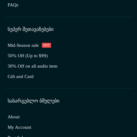
FAQs
ᲡᲣᲞᲔᲠ ᲨᲔᲗᲐᲕᲐᲖᲔᲑᲔᲑᲘ
Mid-Season sale
HOT
50% Off (Up to $99)
30% Off on all audio item
Gift and Card
ᲡᲐᲡᲐᲠᲒᲔᲑᲚᲝ ᲑᲛᲣᲚᲔᲑᲘ
About
My Account