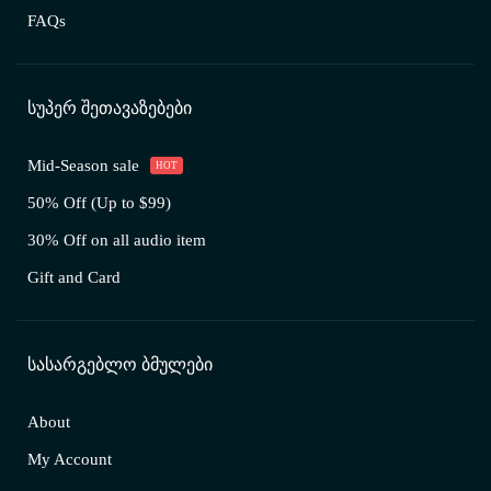
FAQs
ᲡᲣᲞᲔᲠ ᲨᲔᲗᲐᲕᲐᲖᲔᲑᲔᲑᲘ
Mid-Season sale
HOT
50% Off (Up to $99)
30% Off on all audio item
Gift and Card
ᲡᲐᲡᲐᲠᲒᲔᲑᲚᲝ ᲑᲛᲣᲚᲔᲑᲘ
About
My Account