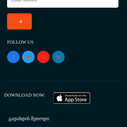
FOLLOW US
DOWNLOAD NOW:
ᲒᲐᲓᲐᲮᲓᲘᲡ ᲛᲔᲗᲝᲓᲘ: