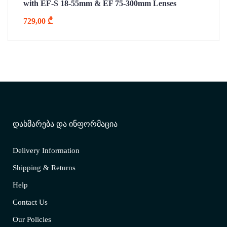
with EF-S 18-55mm & EF 75-300mm Lenses
729,00
₾
ᲓᲐᲮᲛᲐᲠᲔᲑᲐ ᲓᲐ ᲘᲜᲤᲝᲠᲛᲐᲪᲘᲐ
Delivery Information
Shipping & Returns
Help
Contact Us
Our Policies