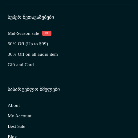
ᲡᲣᲞᲔᲠ ᲨᲔᲗᲐᲕᲐᲖᲔᲑᲔᲑᲘ
Mid-Season sale
HOT
50% Off (Up to $99)
30% Off on all audio item
Gift and Card
ᲡᲐᲡᲐᲠᲒᲔᲑᲚᲝ ᲑᲛᲣᲚᲔᲑᲘ
About
My Account
Best Sale
Blog