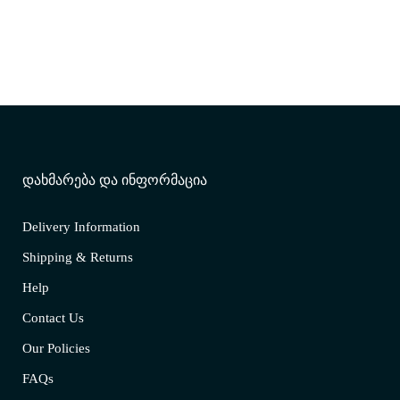
ᲓᲐᲮᲛᲐᲠᲔᲑᲐ ᲓᲐ ᲘᲜᲤᲝᲠᲛᲐᲪᲘᲐ
Delivery Information
Shipping & Returns
Help
Contact Us
Our Policies
FAQs