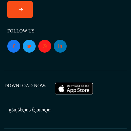
FOLLOW US
DOWNLOAD NOW:
ᲒᲐᲓᲐᲮᲓᲘᲡ ᲛᲔᲗᲝᲓᲘ: